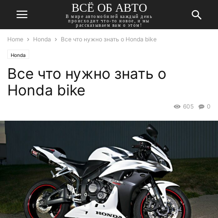
ВСЁ ОБ АВТО
В мире автомобилей каждый день
происходит что-то новое, и мы
рассказываем вам о этом!
Home
Honda
Все что нужно знать о Honda bike
Honda
Все что нужно знать о
Honda bike
605
0