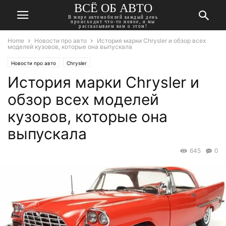
ВСЁ ОБ АВТО
В мире автомобилей каждый день
происходит что-то новое, и мы
рассказываем вам о этом!
Home
Новости про авто
История марки Chrysler и обзор всех
моделей кузовов, которые она выпускала
Новости про авто
Chrysler
История марки Chrysler и
обзор всех моделей
кузовов, которые она
выпускала
645
0